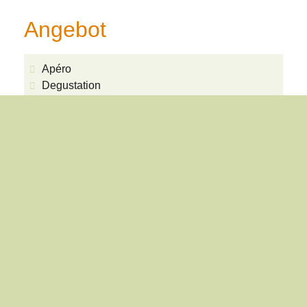
Angebot
Apéro
Degustation
Offen auf Anfrage
Online-Shop
Rebrundgang
Weine
Weissweine
Rotweine
Roséweine
Schaumweine
Destillate