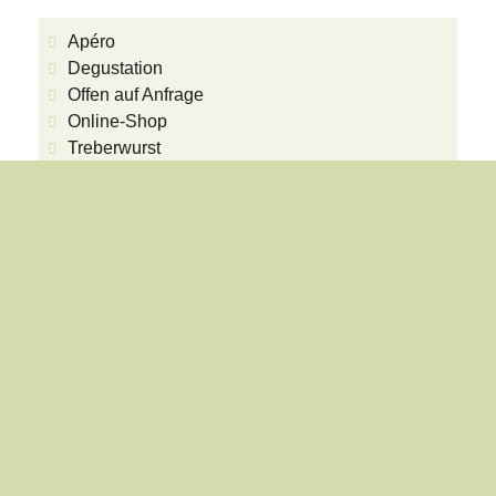
Apéro
Degustation
Offen auf Anfrage
Online-Shop
Treberwurst
Weine
Weissweine
Rotweine
Roséweine
Barriqueweine
Schaumweine
Destillate