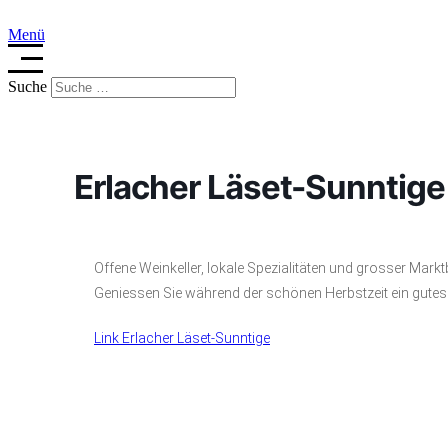
Zum
Inhalt
Menü
springen
Suche
Erlacher Läset-Sunntige
Offene Weinkeller, lokale Spezialitäten und grosser Marktb
Geniessen Sie während der schönen Herbstzeit ein gutes
Link Erlacher Läset-Sunntige