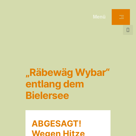
Menü
„Räbewäg Wybar“
entlang dem
Bielersee
ABGESAGT!
Wegen Hitze